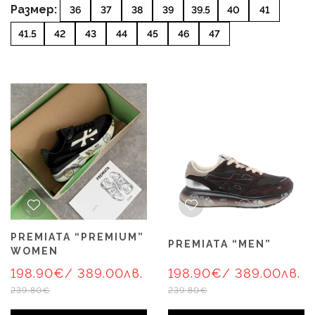
Размер:
36
37
38
39
39.5
40
41
41.5
42
43
44
45
46
47
PREMIATA “PREMIUM”
PREMIATA “MEN”
WOMEN
198.90€
/ 389.00лв.
198.90€
/ 389.00лв.
239.80€
239.80€