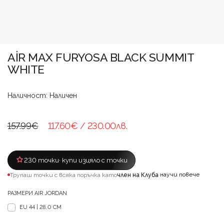
AİR MAX FURYOSA BLACK SUMMIT
WHITE
Наличност: Наличен
157.99€
117.60€
/ 230.00лв.
230 точки
· купи изцяло с точки
научи повече
Трупаш точки с всяка поръчка като
член на Клуба
·
РАЗМЕРИ AIR JORDAN
EU 44 | 28.0 CM