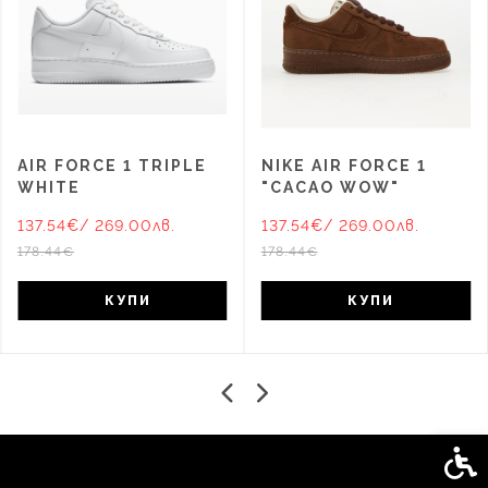
AIR FORCE 1 TRIPLE
NIKE AIR FORCE 1
WHITE
"CACAO WOW"
137.54€
/ 269.00лв.
137.54€
/ 269.00лв.
178.44€
178.44€
КУПИ
КУПИ
Спец