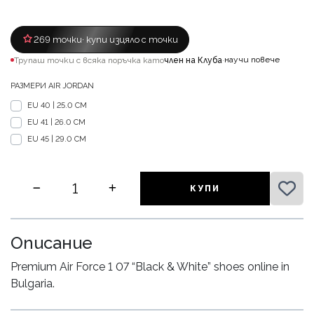
269 точки
· купи изцяло с точки
научи повече
Трупаш точки с всяка поръчка като
член на Клуба
·
РАЗМЕРИ AIR JORDAN
ЕU 40 | 25.0 CM
EU 41 | 26.0 CM
EU 45 | 29.0 CM
КУПИ
Описание
Premium Air Force 1 07 “Black & White” shoes online in
Bulgaria.