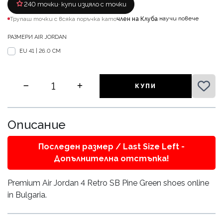
240 точки
· купи изцяло с точки
научи повече
Трупаш точки с всяка поръчка като
член на Клуба
·
РАЗМЕРИ AIR JORDAN
EU 41 | 26.0 CM
КУПИ
Описание
Последен размер / Last Size Left -
Допълнителна отстъпка!
Premium Air Jordan 4 Retro SB Pine Green shoes online
in Bulgaria.