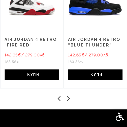
AIR JORDAN 4 RETRO
AIR JORDAN 4 RETRO
“FIRE RED”
“BLUE THUNDER”
142.65€
/ 279.00лв.
142.65€
/ 279.00лв.
183.56€
183.56€
КУПИ
КУПИ
Спец