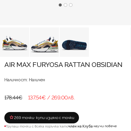
AIR MAX FURYOSA RATTAN OBSIDIAN
Наличност: Наличен
178.44€
137.54€
/ 269.00лв.
269 точки
· купи изцяло с точки
научи повече
Трупаш точки с всяка поръчка като
член на Клуба
·