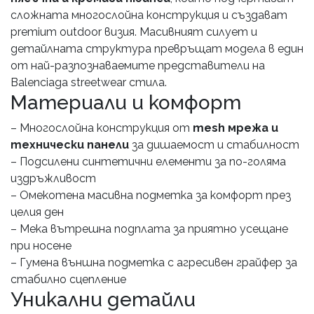
сложната многослойна конструкция и създават
premium outdoor визия. Масивният силует и
детайлната структура превръщат модела в един
от най-разпознаваемите представители на
Balenciaga streetwear стила.
Материали и комфорт
– Многослойна конструкция от
mesh мрежа и
технически панели
за дишаемост и стабилност
– Подсилени синтетични елементи за по-голяма
издръжливост
– Омекотена масивна подметка за комфорт през
целия ден
– Мека вътрешна подплата за приятно усещане
при носене
– Гумена външна подметка с агресивен грайфер за
стабилно сцепление
Уникални детайли