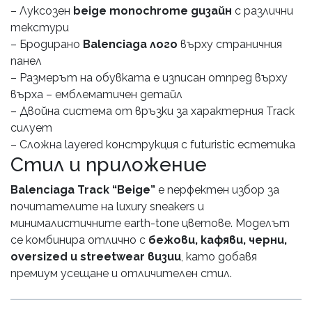
– Луксозен
beige monochrome дизайн
с различни
текстури
– Бродирано
Balenciaga лого
върху страничния
панел
– Размерът на обувката е изписан отпред върху
върха – емблематичен детайл
– Двойна система от връзки за характерния Track
силует
– Сложна layered конструкция с futuristic естетика
Стил и приложение
Balenciaga Track “Beige”
е перфектен избор за
почитателите на luxury sneakers и
минималистичните earth-tone цветове. Моделът
се комбинира отлично с
бежови, кафяви, черни,
oversized и streetwear визии
, като добавя
премиум усещане и отличителен стил.