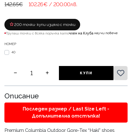
142.65€
102.26€
/ 200.00лв.
200 точки
· купи изцяло с точки
научи повече
Трупаш точки с всяка поръчка като
член на Клуба
·
НОМЕР
40
КУПИ
Описание
Последен размер / Last Size Left -
Допълнителна отстъпка!
Premium Columbia Outdoor Gore-Tex “Haki” shoes