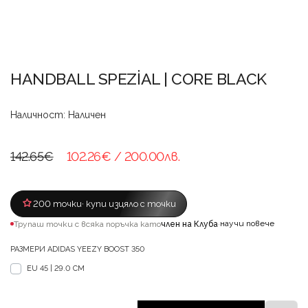
HANDBALL SPEZİAL | CORE BLACK
Наличност: Наличен
142.65€
102.26€
/ 200.00лв.
200 точки
· купи изцяло с точки
научи повече
Трупаш точки с всяка поръчка като
член на Клуба
·
РАЗМЕРИ ADIDAS YEEZY BOOST 350
EU 45 | 29.0 CM