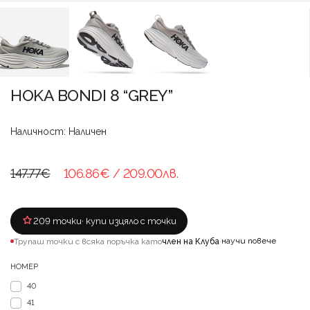
HOKA BONDI 8 “GREY”
Наличност: Наличен
147.77€
106.86€
/ 209.00лв.
209 точки
· купи изцяло с точки
научи повече
Трупаш точки с всяка поръчка като
член на Клуба
·
НОМЕР
40
41