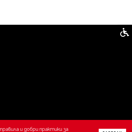
Спец
правила и добри практики за