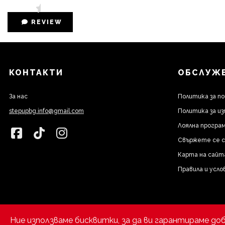
REVIEW
КОНТАКТИ
ОБСЛУЖВ
За нас
Политика за п
stepupbg.info@gmail.com
Политика за из
Лоялна програм
Свържете се с
Карта на сайт
Правила и усло
Ние използваме бисквитки, за да ви гарантираме до