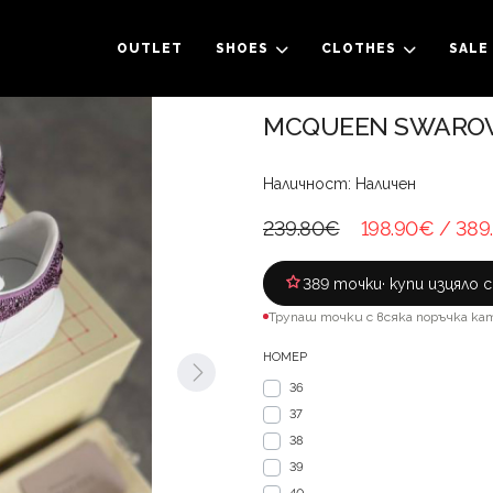
OUTLET
SHOES
CLOTHES
SALE
MCQUEEN SWAROV
Наличност: Наличен
239.80€
198.90€
/ 389
389 точки
· купи изцяло 
Трупаш точки с всяка поръчка ка
НОМЕР
36
37
38
39