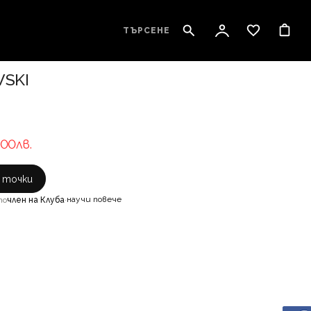
ТЪРСЕНЕ
SKI
.00лв.
с точки
научи повече
то
член на Клуба
·