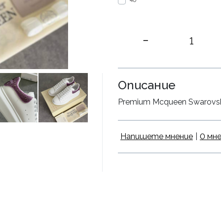
40
Описание
Premium Mcqueen Swarovski 
Напишете мнение
|
0 мн