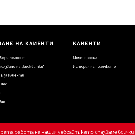
АНЕ НА КЛИЕНТИ
КЛИЕНТИ
оверителност
Моят профил
ползване на „бисквитки“
История на поръчките
а за клиенти
 нас
а
вия
брата работа на нашия уебсайт, като спазваме всички 