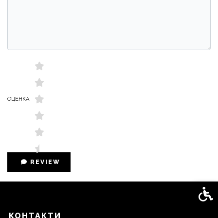
ОЦЕНКА:
REVIEW
Спец
КОНТАКТИ