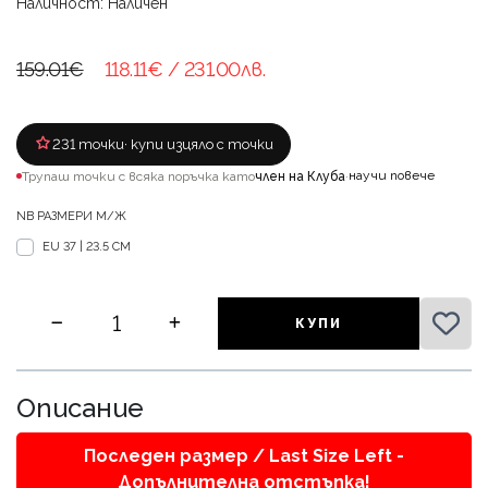
Наличност: Наличен
159.01€
118.11€
/ 231.00лв.
231 точки
· купи изцяло с точки
научи повече
Трупаш точки с всяка поръчка като
член на Клуба
·
NB РАЗМЕРИ М/Ж
EU 37 | 23.5 CM
КУПИ
Описание
Последен размер / Last Size Left -
Допълнителна отстъпка!