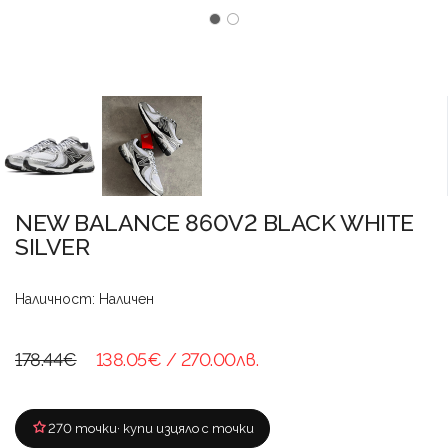
NEW BALANCE 860V2 BLACK WHITE
SILVER
Наличност: Наличен
178.44€
138.05€
/ 270.00лв.
270 точки
· купи изцяло с точки