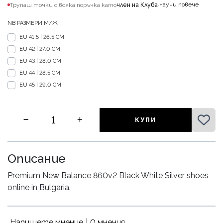
научи повече
Трупаш точки с всяка поръчка като
член на Клуба
·
NB РАЗМЕРИ М/Ж
EU 41.5 | 26.5 CM
EU 42 | 27.0 CM
EU 43 | 28.0 CM
EU 44 | 28.5 CM
EU 45 | 29.0 CM
КУПИ
Описание
Premium New Balance 860v2 Black White Silver shoes
online in Bulgaria.
Напишете мнение
|
0 мнения