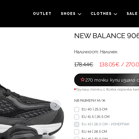
OUTLET
SHOES
CLOTHES
SALE
NEW BALANCE 9060
Наличност: Наличен
178.44€
138.05€
/ 270.
270 точки
· купи изцяло 
Трупаш точки с всяка поръчка ка
NB РАЗМЕРИ М/Ж
EU 40 | 25.5 CM
EU 41.5 | 26.5 CM
EU 43 | 28.0 CM - ИЗЧЕРПАН
EU 44 | 28.5 CM