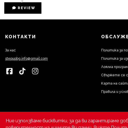
REVIEW
КОНТАКТИ
ОБСЛУЖВ
За нас
Политика за п
stepupbg.info@gmail.com
Политика за из
Лоялна програм
Свържете се с
Карта на сайт
Правила и усло
Ние използваме бисквитки, за да ви гарантираме до
поверителност на личните Ви данни.
Вижте Полити