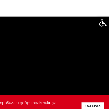
Спец
правила и добри практики за
РАЗБРАХ