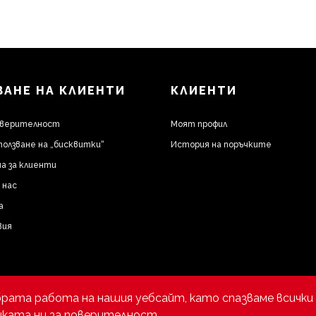
АНЕ НА КЛИЕНТИ
КЛИЕНТИ
оверителност
Моят профил
ползване на „бисквитки“
История на поръчките
а за клиенти
 нас
а
вия
брата работа на нашия уебсайт, като спазваме всички 
ката ни за поверителност