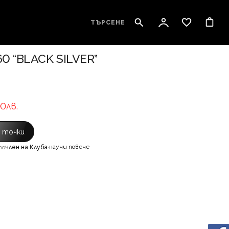
ТЪРСЕНЕ
 “BLACK SILVER”
00лв.
с точки
научи повече
то
член на Клуба
·