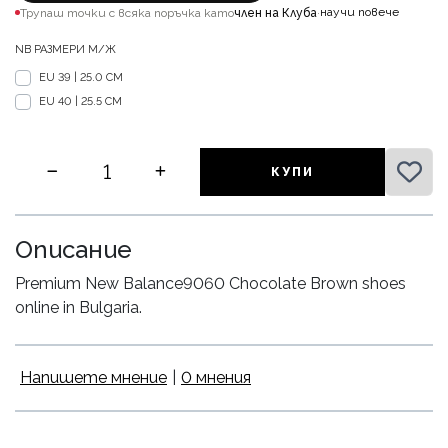
научи повече
Трупаш точки с всяка поръчка като
член на Клуба
·
NB РАЗМЕРИ М/Ж
EU 39 | 25.0 CM
EU 40 | 25.5 CM
КУПИ
Описание
Premium New Balance9060 Chocolate Brown shoes
online in Bulgaria.
Напишете мнение
|
0 мнения