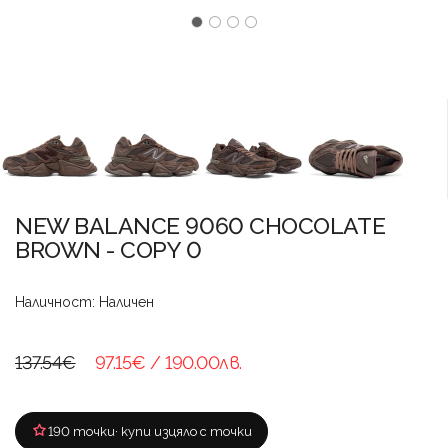
NEW BALANCE 9060 CHOCOLATE
BROWN - COPY 0
Наличност: Наличен
137.54€
97.15€
/ 190.00лв.
190 точки
· купи изцяло с точки