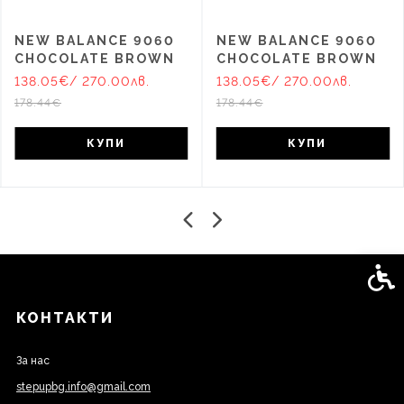
NEW BALANCE 9060
NEW BALANCE 9060
CHOCOLATE BROWN
CHOCOLATE BROWN
138.05€
/ 270.00лв.
138.05€
/ 270.00лв.
178.44€
178.44€
КУПИ
КУПИ
Спец
КОНТАКТИ
За нас
stepupbg.info@gmail.com