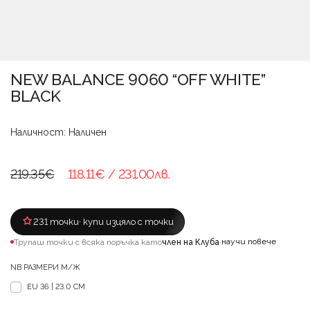
NEW BALANCE 9060 “OFF WHITE”
BLACK
Наличност: Наличен
219.35€
118.11€
/ 231.00лв.
231 точки
· купи изцяло с точки
научи повече
Трупаш точки с всяка поръчка като
член на Клуба
·
NB РАЗМЕРИ М/Ж
EU 36 | 23.0 CM