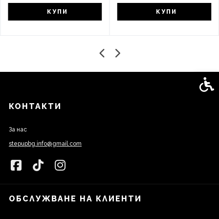
КУПИ
КУПИ
Спец
КОНТАКТИ
За нас
stepupbg.info@gmail.com
ОБСЛУЖВАНЕ НА КЛИЕНТИ