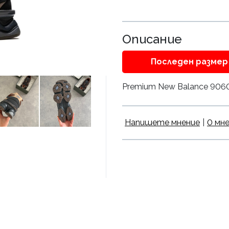
Описание
Последен размер 
Premium New Balance 9060 P
Напишете мнение
|
0 мн