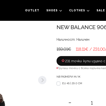
OUTLET
SHOES
CLOTHES
SALE
NEW BALANCE 906
Наличност: Наличен
159.01€
118.11€
/ 231.00
231 точки
· купи изцяло 
Трупаш точки с всяка поръчка ка
NB РАЗМЕРИ М/Ж
EU 45 | 29.0 CM