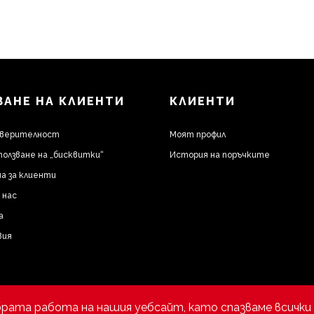
АНЕ НА КЛИЕНТИ
КЛИЕНТИ
оверителност
Моят профил
ползване на „бисквитки“
История на поръчките
а за клиенти
 нас
а
вия
брата работа на нашия уебсайт, като спазваме всички 