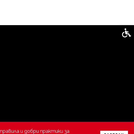
Спец
правила и добри практики за