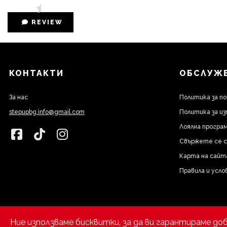
REVIEW
КОНТАКТИ
ОБСЛУЖВ
За нас
Политика за п
stepupbg.info@gmail.com
Политика за из
Лоялна програм
Свържете се с
Карта на сайт
Правила и усло
Ние използваме бисквитки, за да ви гарантираме до