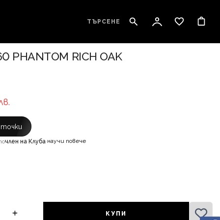
ТЪРСЕНЕ
0 PHANTOM RICH OAK
лв.
с точки
научи повече
то
член на Клуба
·
КУПИ