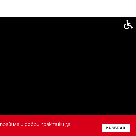
Спец
правила и добри практики за
РАЗБРАХ