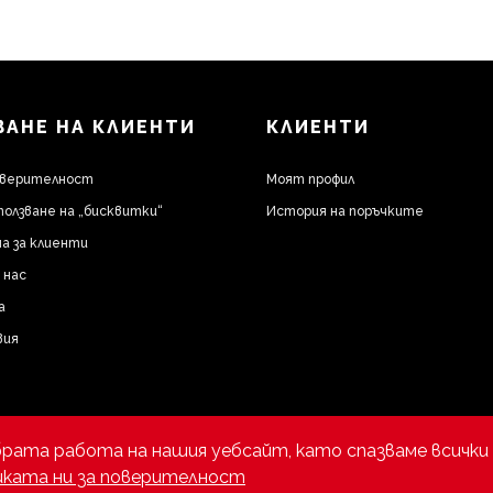
АНЕ НА КЛИЕНТИ
КЛИЕНТИ
оверителност
Моят профил
ползване на „бисквитки“
История на поръчките
а за клиенти
 нас
а
вия
брата работа на нашия уебсайт, като спазваме всички 
ката ни за поверителност