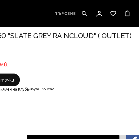
ТЪРСЕНЕ
 "SLATE GREY RAINCLOUD" ( OUTLET)
0лв.
с точки
научи повече
то
член на Клуба
·