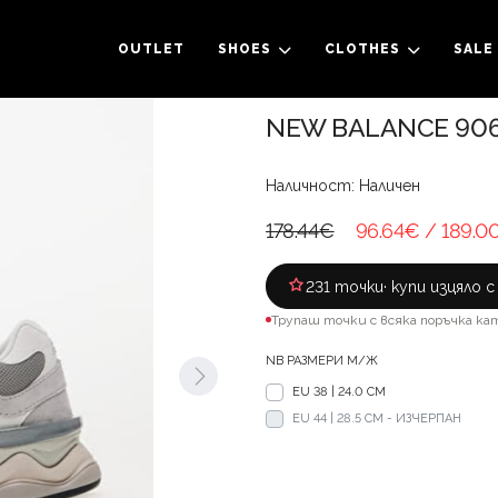
OUTLET
SHOES
CLOTHES
SALE
NEW BALANCE 9060
Наличност: Наличен
178.44€
96.64€
/ 189.0
231 точки
· купи изцяло 
Трупаш точки с всяка поръчка ка
NB РАЗМЕРИ М/Ж
EU 38 | 24.0 CM
EU 44 | 28.5 CM - ИЗЧЕРПАН