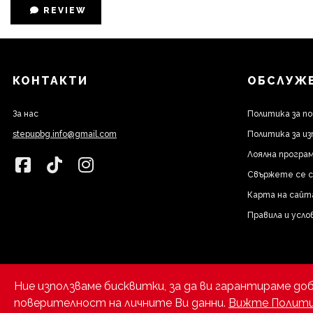
REVIEW
КОНТАКТИ
ОБСЛУЖВ
За нас
Политика за п
stepupbg.info@gmail.com
Политика за из
Лоялна програм
Свържете се с
Карта на сайт
Правила и усло
Ние използваме бисквитки, за да ви гарантираме до
поверителност на личните Ви данни.
Вижте Полити