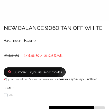
NEW BALANCE 9060 TAN OFF WHITE
Наличност: Наличен
219.35€
178.95€
/ 350.00лв.
350 точки
· купи изцяло с точки
научи повече
Трупаш точки с всяка поръчка като
член на Клуба
·
НОМЕР
36