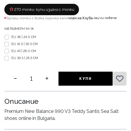
270 точки
· купи изцяло с точки
научи повече
Трупаш точки с всяка поръчка като
член на Клуба
·
NB РАЗМЕРИ М/Ж
EU 38 | 24.0 CM
EU 41.5 | 26.5 CM
EU 43 | 28.0 CM
EU 39.5 | 25.5 CM
КУПИ
Описание
Premium New Balance 990 V3 Teddy Santis Sea Salt
shoes online in Bulgaria.