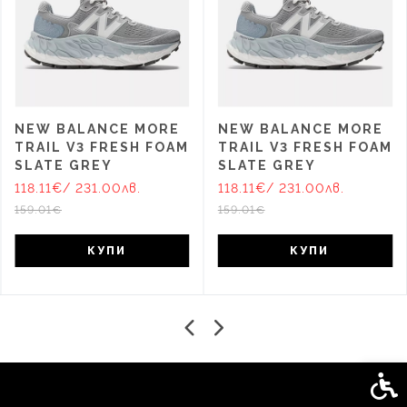
NEW BALANCE MORE
NEW BALANCE MORE
TRAIL V3 FRESH FOAM
TRAIL V3 FRESH FOAM
SLATE GREY
SLATE GREY
118.11€
/ 231.00лв.
118.11€
/ 231.00лв.
159.01€
159.01€
КУПИ
КУПИ
Спец