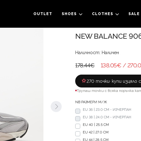
OUTLET
SHOES
CLOTHES
SALE
NEW BALANCE 906
Наличност: Наличен
178.44€
138.05€
/ 270.
270 точки
· купи изцяло 
Трупаш точки с всяка поръчка ка
NB РАЗМЕРИ М/Ж
EU 36 | 23.0 CM - ИЗЧЕРПАН
EU 38 | 24.0 CM - ИЗЧЕРПАН
EU 40 | 25.5 CM
EU 42 | 27.0 CM
EU 44 | 28.5 CM