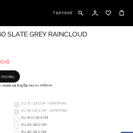
ТЪРСЕНЕ
0 SLATE GREY RAINCLOUD
00лв.
с точки
научи повече
то
член на Клуба
·
EU 37 | 23.5 CM - ИЗЧЕРПАН
EU 39 | 25.0 CM - ИЗЧЕРПАН
EU 41.5 | 26.5 CM
EU 43 | 28.0 CM
EU 45 | 29.0 CM