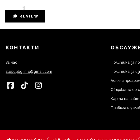
REVIEW
КОНТАКТИ
ОБСЛУЖВ
За нас
Политика за п
stepupbg.info@gmail.com
Политика за из
Лоялна програм
Свържете се с
Карта на сайт
Правила и усло
Ние използваме бисквитки, за да ви гарантираме до