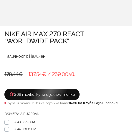
NIKE AIR MAX 270 REACT
“WORLDWIDE PACK”
Наличност: Наличен
178.44€
137.54€
/ 269.00лв.
269 точки
· купи изцяло с точки
научи повече
Трупаш точки с всяка поръчка като
член на Клуба
·
РАЗМЕРИ AIR JORDAN
EU 43 | 27.5 CM
EU 44 | 28.0 CM