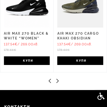
AIR MAX 270 BLACK &
AIR MAX 270 CARGO
WHITE “WOMEN”
KHAKI OBSIDIAN
137.54€
/ 269.00лв.
137.54€
/ 269.00лв.
178.44€
178.44€
КУПИ
КУПИ
Спец
КОНТАКТИ