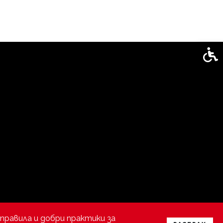
Спец
правила и добри практики за