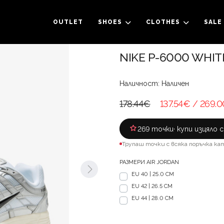
OUTLET
SHOES
CLOTHES
SALE
NIKE P-6000 WHI
Наличност: Наличен
178.44€
137.54€
/ 269.0
269 точки
· купи изцяло 
Трупаш точки с всяка поръчка ка
РАЗМЕРИ AIR JORDAN
ЕU 40 | 25.0 CM
EU 42 | 26.5 CM
EU 44 | 28.0 CM