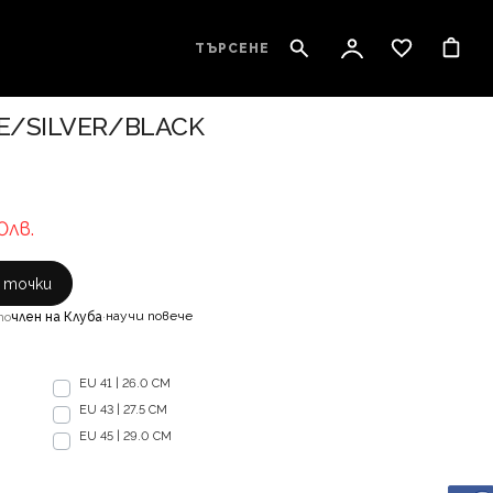
ТЪРСЕНЕ
TE/SILVER/BLACK
0лв.
с точки
научи повече
то
член на Клуба
·
EU 41 | 26.0 CM
EU 43 | 27.5 CM
EU 45 | 29.0 CM