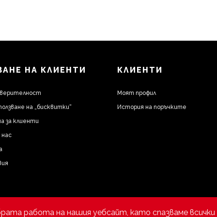
АНЕ НА КЛИЕНТИ
КЛИЕНТИ
оверителност
Моят профил
ползване на „бисквитки“
История на поръчките
а за клиенти
 нас
а
вия
брата работа на нашия уебсайт, като спазваме всички 