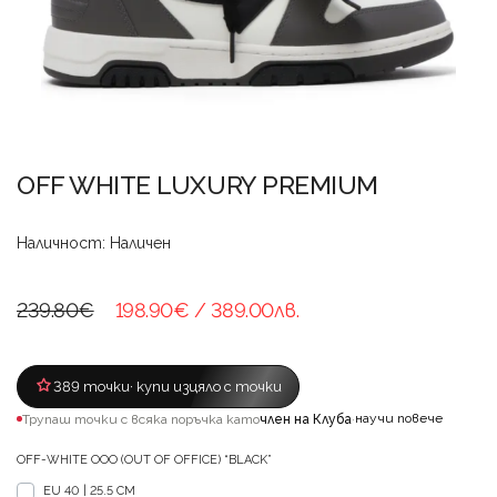
OFF WHITE LUXURY PREMIUM
Наличност: Наличен
239.80€
198.90€
/ 389.00лв.
389 точки
· купи изцяло с точки
научи повече
Трупаш точки с всяка поръчка като
член на Клуба
·
OFF-WHITE OOO (OUT OF OFFICE) “BLACK”
EU 40 | 25.5 CM