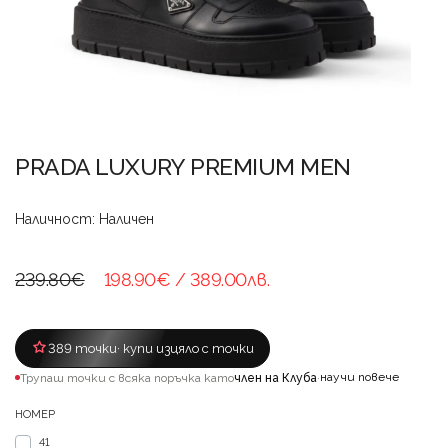
PRADA LUXURY PREMIUM MEN
Наличност: Наличен
239.80€
198.90€
/ 389.00лв.
389 точки
· купи изцяло с точки
научи повече
Трупаш точки с всяка поръчка като
член на Клуба
·
НОМЕР
41