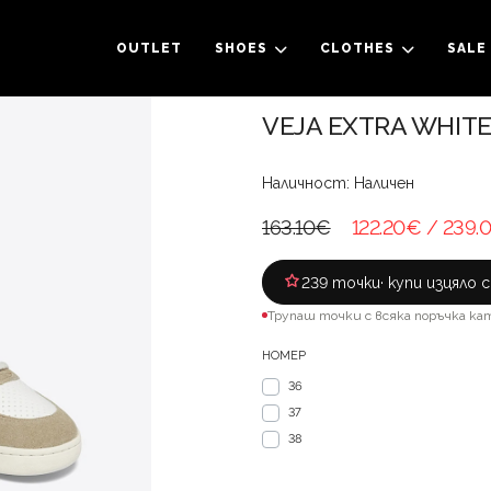
OUTLET
SHOES
CLOTHES
SALE
VEJA EXTRA WHIT
Наличност: Наличен
163.10€
122.20€
/ 239.
239 точки
· купи изцяло 
Трупаш точки с всяка поръчка ка
НОМЕР
36
37
38