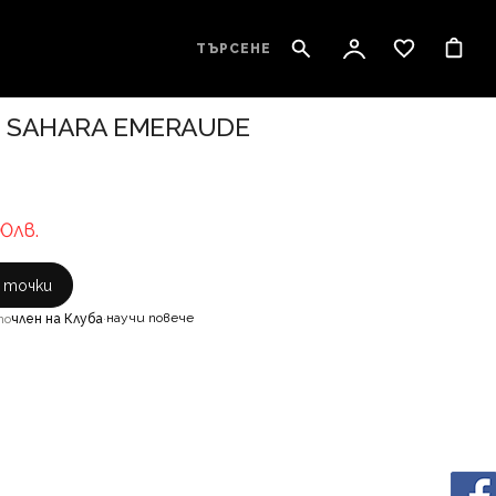
ТЪРСЕНЕ
E SAHARA EMERAUDE
00лв.
с точки
научи повече
то
член на Клуба
·