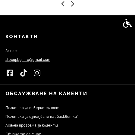
Спец
КОНТАКТИ
За нас
stepupbg.info@gmail.com
ОБСЛУЖВАНЕ НА КЛИЕНТИ
Политика за поверителност
Политика за използване на „бисквитки“
Лоялна програма за клиенти
Свържете се с нас