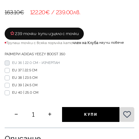
163.10€
122.20€
/ 239.00лв.
239 точки
· купи изцяло с точки
научи повече
Трупаш точки с всяка поръчка като
член на Клуба
·
РАЗМЕРИ ADIDAS YEEZY BOOST 350
EU 36 | 22.0 CM - ИЗЧЕРПАН
EU 37 | 22.5 CM
EU 38 | 23.5 CM
EU 39 | 24.5 CM
EU 40 | 25.0 CM
КУПИ
Описание