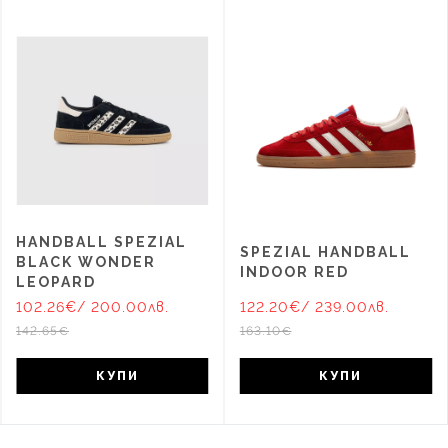
HANDBALL SPEZIAL
SPEZIAL HANDBALL
BLACK WONDER
INDOOR RED
LEOPARD
102.26€
/ 200.00лв.
122.20€
/ 239.00лв.
142.65€
163.10€
КУПИ
КУПИ