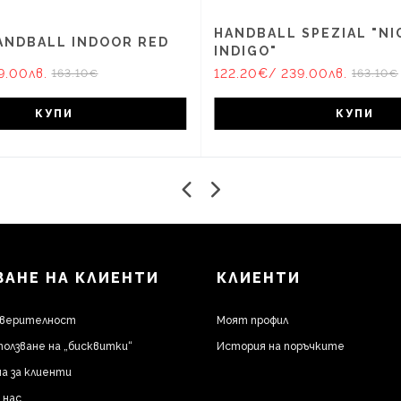
HANDBALL SPEZIAL "NI
ANDBALL INDOOR RED
INDIGO"
9.00лв.
122.20€
/ 239.00лв.
163.10€
163.10€
КУПИ
КУПИ
АНЕ НА КЛИЕНТИ
КЛИЕНТИ
оверителност
Моят профил
ползване на „бисквитки“
История на поръчките
а за клиенти
 нас