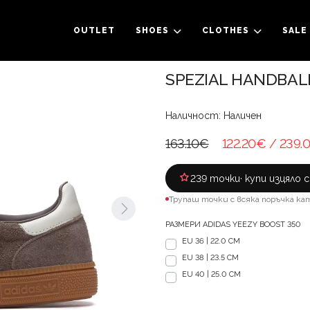
OUTLET
SHOES
CLOTHES
SALE
SPEZIAL HANDBAL
Наличност: Наличен
163.10€
122.20€
/ 239.
239 точки
· купи изцяло 
Трупаш точки с всяка поръчка ка
РАЗМЕРИ ADIDAS YEEZY BOOST 350
EU 36 | 22.0 CM
EU 38 | 23.5 CM
EU 40 | 25.0 CM