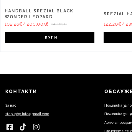
HANDBALL SPEZIAL BLACK
SPEZIAL H
WONDER LEOPARD
102.26€
/ 200.00лв.
122.20€
/ 23
142.65€
КУПИ
КОНТАКТИ
ОБСЛУЖВ
За нас
Политика за п
stepupbg.info@gmail.com
Политика за из
Лоялна програм
Свържете се с