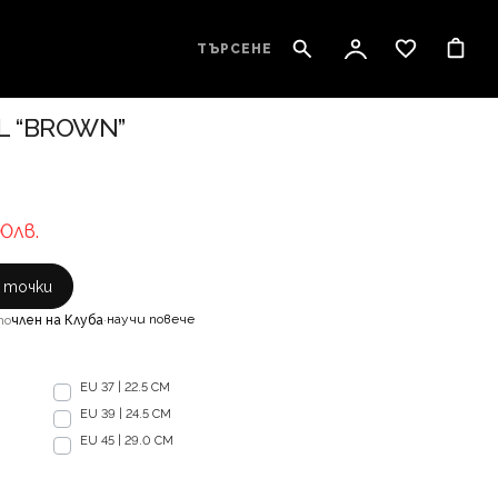
ТЪРСЕНЕ
L “BROWN”
00лв.
с точки
научи повече
то
член на Клуба
·
EU 37 | 22.5 CM
EU 39 | 24.5 CM
EU 45 | 29.0 CM