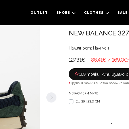
OUTLET
SHOES
CLOTHES
SALE
NEW BALANCE 327 
Наличност: Наличен
127.31€
86.41€
/ 169.00
169 точки
· купи изцяло 
Трупаш точки с всяка поръчка ка
NB РАЗМЕРИ М/Ж
EU 36 | 23.0 CM