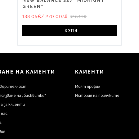
NEW BALANCE 327 “MIDNIGHT
GREEN”
138.05€
/ 270.00лв.
178.44€
КУПИ
АНЕ НА КЛИЕНТИ
КЛИЕНТИ
оверителност
Моят профил
ползване на „бисквитки“
История на поръчките
а за клиенти
 нас
а
вия