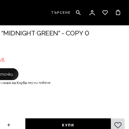
ТЪРСЕНЕ
“MIDNIGHT GREEN” - COPY 0
лв.
с точки
научи повече
то
член на Клуба
·
КУПИ