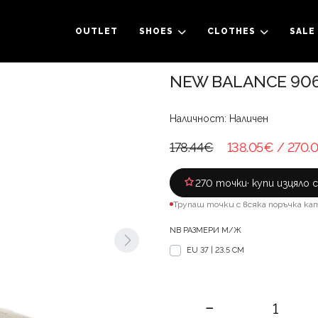
OUTLET
SHOES
CLOTHES
SALE
NEW BALANCE 906
Наличност: Наличен
178.44€
138.05€
/ 270.
270 точки
· купи изцяло 
Трупаш точки с всяка поръчка ка
NB РАЗМЕРИ М/Ж
EU 37 | 23.5 CM