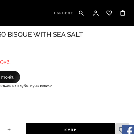
ТЪРСЕНЕ
0 BISQUE WITH SEA SALT
00лв.
с точки
научи повече
то
член на Клуба
·
КУПИ