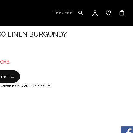
ТЪРСЕНЕ
60 LINEN BURGUNDY
00лв.
с точки
научи повече
то
член на Клуба
·