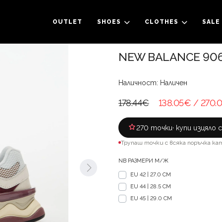
OUTLET
SHOES
CLOTHES
SALE
NEW BALANCE 90
Наличност: Наличен
178.44€
138.05€
/ 270.
270 точки
· купи изцяло 
Трупаш точки с всяка поръчка ка
NB РАЗМЕРИ М/Ж
EU 42 | 27.0 CM
EU 44 | 28.5 CM
EU 45 | 29.0 CM