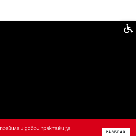
Спец
правила и добри практики за
РАЗБРАХ