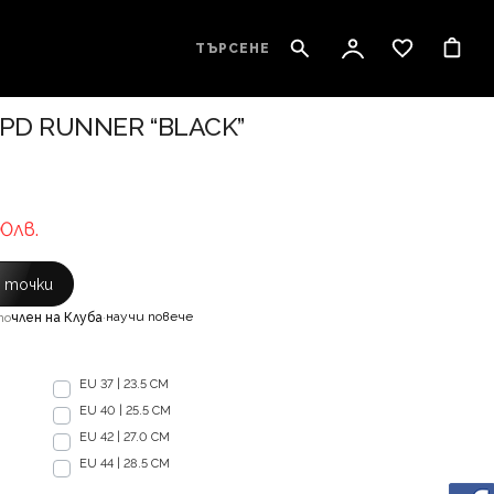
ТЪРСЕНЕ
D RUNNER “BLACK”
00лв.
с точки
научи повече
то
член на Клуба
·
EU 37 | 23.5 CM
EU 40 | 25.5 CM
EU 42 | 27.0 CM
EU 44 | 28.5 CM