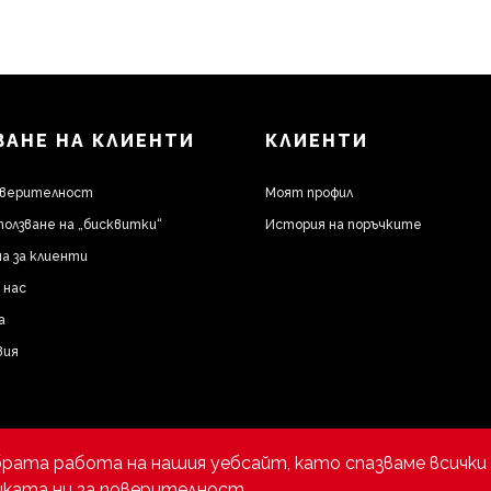
АНЕ НА КЛИЕНТИ
КЛИЕНТИ
оверителност
Моят профил
ползване на „бисквитки“
История на поръчките
а за клиенти
 нас
а
вия
брата работа на нашия уебсайт, като спазваме всички 
ката ни за поверителност