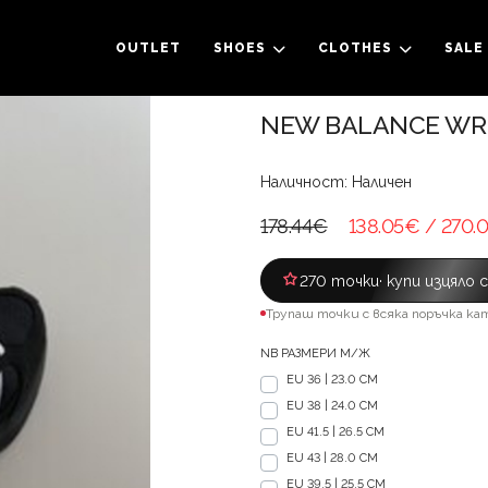
OUTLET
SHOES
CLOTHES
SALE
NEW BALANCE WRP
Наличност: Наличен
178.44€
138.05€
/ 270.
270 точки
· купи изцяло 
Трупаш точки с всяка поръчка ка
NB РАЗМЕРИ М/Ж
EU 36 | 23.0 CM
EU 38 | 24.0 CM
EU 41.5 | 26.5 CM
EU 43 | 28.0 CM
EU 39.5 | 25.5 CM