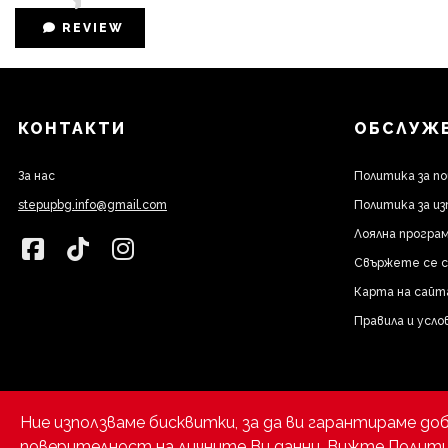
REVIEW
КОНТАКТИ
ОБСЛУЖВ
За нас
Политика за п
stepupbg.info@gmail.com
Политика за из
Лоялна програм
Свържете се с
Карта на сайт
Правила и усло
Ние използваме бисквитки, за да ви гарантираме до
поверителност на личните Ви данни.
Вижте Полити