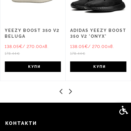
YEEZY BOOST 350 V2
ADIDAS YEEZY BOOST
BELUGA
350 V2 'ONYX'
138.05€
/ 270.00лв.
138.05€
/ 270.00лв.
178.44€
178.44€
КУПИ
КУПИ
Спец
КОНТАКТИ