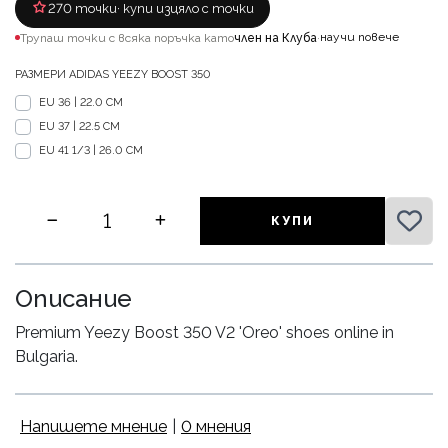
270 точки
· купи изцяло с точки
научи повече
Трупаш точки с всяка поръчка като
член на Клуба
·
РАЗМЕРИ ADIDAS YEEZY BOOST 350
EU 36 | 22.0 CM
EU 37 | 22.5 CM
EU 41 1/3 | 26.0 CM
КУПИ
Описание
Premium Yeezy Boost 350 V2 'Oreo' shoes online in
Bulgaria.
Напишете мнение
|
0 мнения