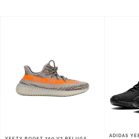
ADIDAS YE
YEEZY BOOST 350 V2 BELUGA