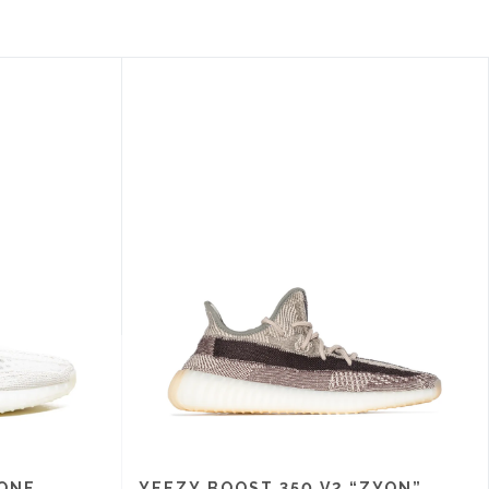
BONE
YEEZY BOOST 350 V2 “ZYON”