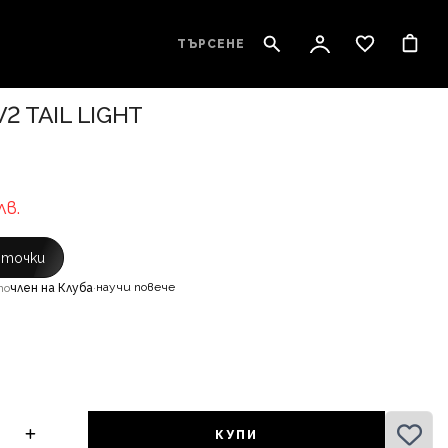
ТЪРСЕНЕ
2 TAIL LIGHT
лв.
с точки
научи повече
то
член на Клуба
·
КУПИ