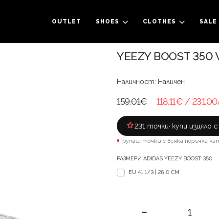
OUTLET
SHOES
CLOTHES
SALE
YEEZY BOOST 350 V
Наличност: Наличен
159.01€
118.11€
/ 231.00
231 точки
· купи изцяло 
Трупаш точки с всяка поръчка ка
РАЗМЕРИ ADIDAS YEEZY BOOST 350
EU 41 1/3 | 26.0 CM