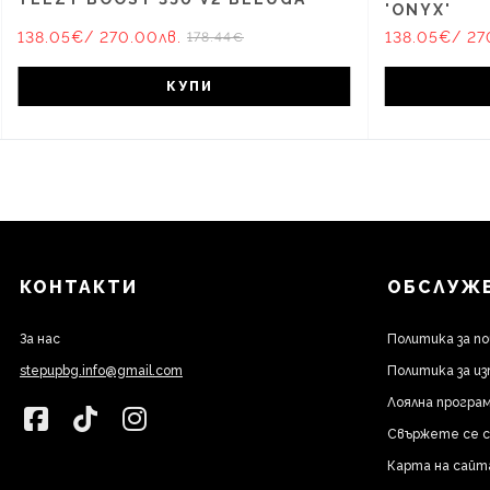
'ONYX'
138.05€
/ 270.00лв.
138.05€
/ 27
178.44€
КУПИ
КОНТАКТИ
ОБСЛУЖВ
За нас
Политика за п
stepupbg.info@gmail.com
Политика за из
Лоялна програм
Свържете се с
Карта на сайт