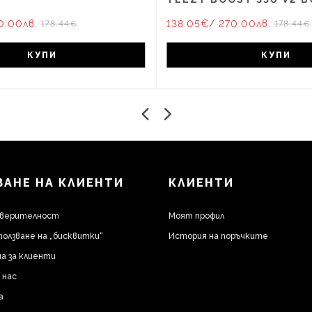
0.00лв.
138.05€
/ 270.00лв.
178.44€
178.44€
КУПИ
КУПИ
АНЕ НА КЛИЕНТИ
КЛИЕНТИ
оверителност
Моят профил
ползване на „бисквитки“
История на поръчките
а за клиенти
 нас
а